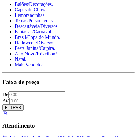
Balões/Decorações.
Capas de Chuva.
Lembrancinhas.
Temas/Personagens.
Descartáveis/Diversos.
Fantasias/Carnaval.
Brasil/Copa do Mundo.
Halloween/Diversos.
Festa Junina/Caipira.
Ano Novo/Réveillon!
Natal.
Mais Vendidos.
Faixa de preço
De
Até
FILTRAR
Atendimento