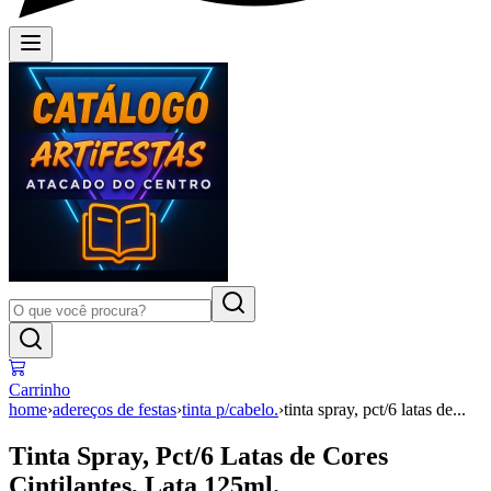
Carrinho
home
›
adereços de festas
›
tinta p/cabelo.
›
tinta spray, pct/6 latas de...
Tinta Spray, Pct/6 Latas de Cores
Cintilantes, Lata 125ml.