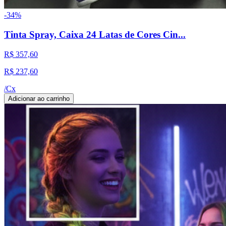
-
34
%
Tinta Spray, Caixa 24 Latas de Cores Cin...
R$ 357,60
R$ 237,60
/
Cx
Adicionar ao carrinho