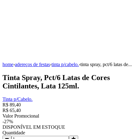
home
›
adereços de festas
›
tinta p/cabelo.
›
tinta spray, pct/6 latas de...
Tinta Spray, Pct/6 Latas de Cores
Cintilantes, Lata 125ml.
Tinta p/Cabelo.
R$ 89,40
R$ 65,40
Valor Promocional
-
27
%
DISPONÍVEL EM ESTOQUE
Quantidade