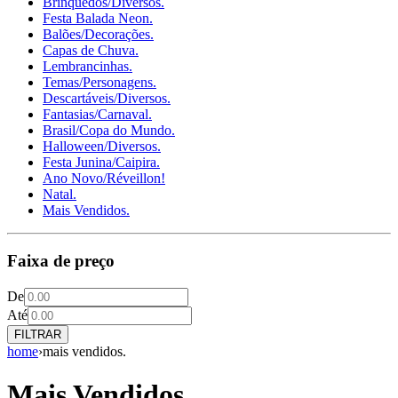
Brinquedos/Diversos.
Festa Balada Neon.
Balões/Decorações.
Capas de Chuva.
Lembrancinhas.
Temas/Personagens.
Descartáveis/Diversos.
Fantasias/Carnaval.
Brasil/Copa do Mundo.
Halloween/Diversos.
Festa Junina/Caipira.
Ano Novo/Réveillon!
Natal.
Mais Vendidos.
Faixa de preço
De
Até
FILTRAR
home
›
mais vendidos.
Mais Vendidos.