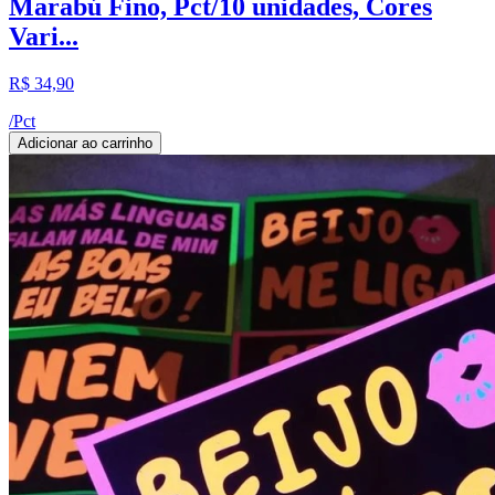
Marabú Fino, Pct/10 unidades, Cores
Vari...
R$ 34,90
/
Pct
Adicionar ao carrinho