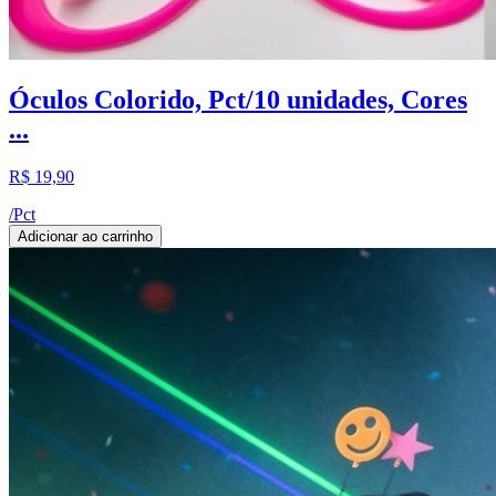
Óculos Colorido, Pct/10 unidades, Cores
...
R$ 19,90
/
Pct
Adicionar ao carrinho