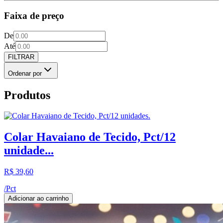
Faixa de preço
De
Até
FILTRAR
Ordenar por
Produtos
Colar Havaiano de Tecido, Pct/12
unidade...
R$ 39,60
/
Pct
Adicionar ao carrinho