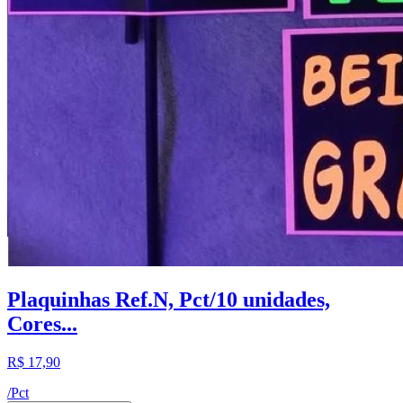
Plaquinhas Ref.N, Pct/10 unidades,
Cores...
R$ 17,90
/
Pct