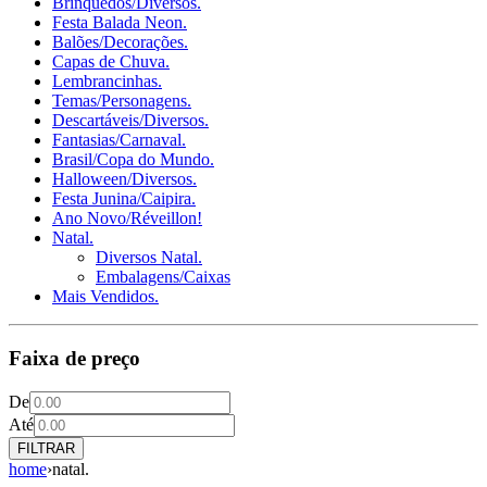
Brinquedos/Diversos.
Festa Balada Neon.
Balões/Decorações.
Capas de Chuva.
Lembrancinhas.
Temas/Personagens.
Descartáveis/Diversos.
Fantasias/Carnaval.
Brasil/Copa do Mundo.
Halloween/Diversos.
Festa Junina/Caipira.
Ano Novo/Réveillon!
Natal.
Diversos Natal.
Embalagens/Caixas
Mais Vendidos.
Faixa de preço
De
Até
FILTRAR
home
›
natal.