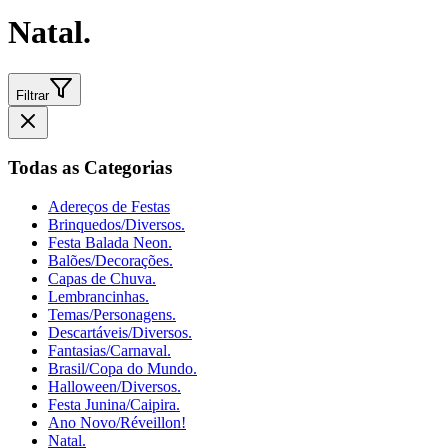
Natal.
Filtrar
Todas as Categorias
Adereços de Festas
Brinquedos/Diversos.
Festa Balada Neon.
Balões/Decorações.
Capas de Chuva.
Lembrancinhas.
Temas/Personagens.
Descartáveis/Diversos.
Fantasias/Carnaval.
Brasil/Copa do Mundo.
Halloween/Diversos.
Festa Junina/Caipira.
Ano Novo/Réveillon!
Natal.