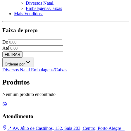
Diversos Natal.
Embalagens/Caixas
Mais Vendidos.
Faixa de preço
De
Até
FILTRAR
Ordenar por
Diversos Natal.
Embalagens/Caixas
Produtos
Nenhum produto encontrado
Atendimento
📍 Av. Júlio de Castilhos, 132, Sala 203, Centro, Porto Alegre –